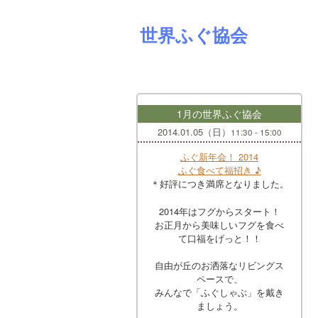
世界ふぐ協会
1月の世界ふぐ協会
2014.01.05（日）
11:30 - 15:00
ふぐ新年会！ 2014
ふぐ食べて福招き ♪
＊好評につき満席となりました。
2014年はフグからスタート！
お正月から美味しいフグを食べ
て口福をげっと！！
自由が丘のお洒落なリビングス
ペースで、
みんなで「ふぐしゃぶ」を戴き
ましょう。