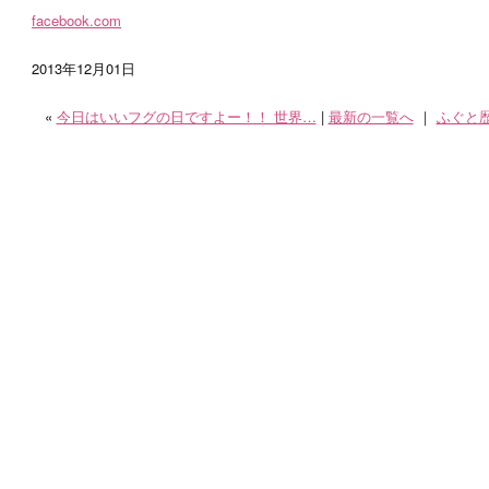
facebook.com
2013
年
12
月
01
日
«
今日はいいフグの日ですよー！！ 世界…
|
最新の一覧へ
｜
ふぐと