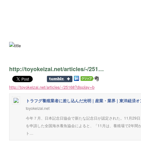
http://toyokeizai.net/articles/-/251…
http://toyokeizai.net/articles/-/25168?display=b
トラフグ養殖業者に差し込んだ光明 | 産業・業界 | 東洋経済
toyokeizai.net
今年７月、日本記念日協会で新たな記念日が認定された。11月29
を申請した全国海水養魚協会によると、「11月は、養殖場で2年間
ト…