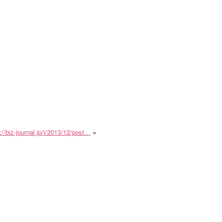
://biz-journal.jp/i/2013/12/post…
»