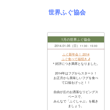
世界ふぐ協会
1月の世界ふぐ協会
2014.01.05（日）
11:30 - 15:00
ふぐ新年会！ 2014
ふぐ食べて福招き ♪
＊好評につき満席となりました。
2014年はフグからスタート！
お正月から美味しいフグを食べ
て口福をげっと！！
自由が丘のお洒落なリビングス
ペースで、
みんなで「ふぐしゃぶ」を戴き
ましょう。