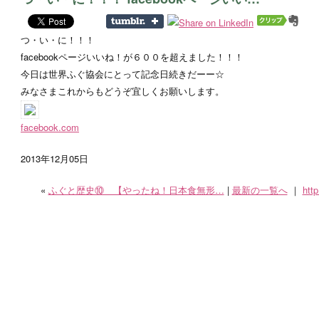
つ・い・に！！！
facebookページいいね！が６００を超えました！！！
今日は世界ふぐ協会にとって記念日続きだーー☆
みなさまこれからもどうぞ宜しくお願いします。
facebook.com
2013
年
12
月
05
日
«
ふぐと歴史⑩ 【やったね！日本食無形…
|
最新の一覧へ
｜
http