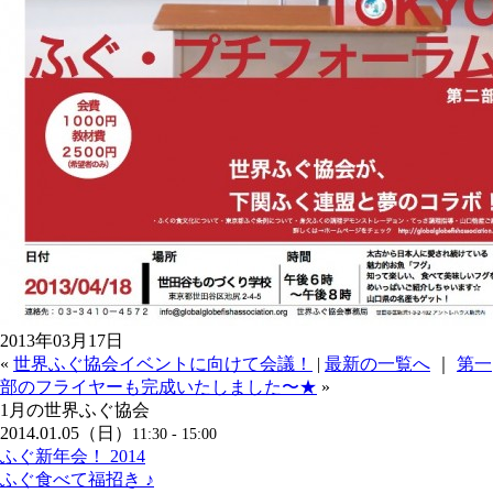
2013
年
03
月
17
日
«
世界ふぐ協会イベントに向けて会議！
|
最新の一覧へ
｜
第一
部のフライヤーも完成いたしました〜★
»
1月の世界ふぐ協会
2014.01.05（日）
11:30 - 15:00
ふぐ新年会！ 2014
ふぐ食べて福招き ♪